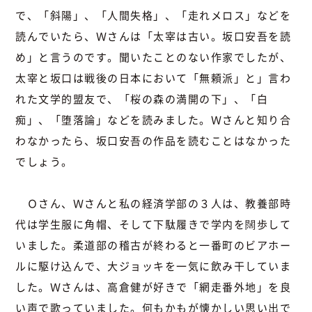
で、「斜陽」、「人間失格」、「走れメロス」などを
読んでいたら、Ｗさんは「太宰は古い。坂口安吾を読
め」と言うのです。聞いたことのない作家でしたが、
太宰と坂口は戦後の日本において「無頼派」と」言わ
れた文学的盟友で、「桜の森の満開の下」、「白
痴」、「堕落論」などを読みました。Ｗさんと知り合
わなかったら、坂口安吾の作品を読むことはなかった
でしょう。
Ｏさん、Ｗさんと私の経済学部の３人は、教養部時
代は学生服に角帽、そして下駄履きで学内を闊歩して
いました。柔道部の稽古が終わると一番町のビアホー
ルに駆け込んで、大ジョッキを一気に飲み干していま
した。Ｗさんは、高倉健が好きで「網走番外地」を良
い声で歌っていました。何もかもが懐かしい思い出で