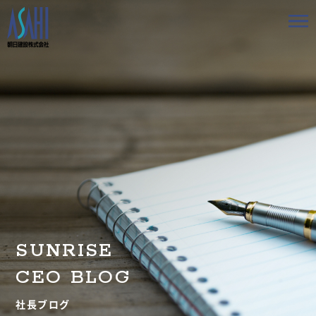
トップ
私たちの想いと強み
事業案内
会社情報
採用情報
SUNRISE
お知らせ
CEO BLOG
BLOG
社長ブログ