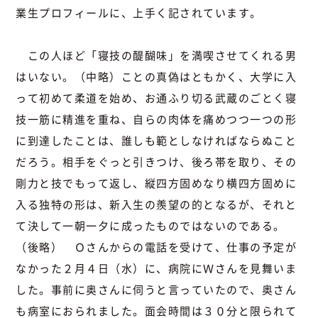
業生プロフィールに、上手く記されています。
この人ほど「寝技の醍醐味」を満喫させてくれる男
はいない。（中略）ことの真偽はともかく、大学に入
って初めて柔道を始め、お通ふり切る武蔵のごとく寝
技一筋に精進を重ね、自らの肉体を痛めつつ一つの形
に到達したことは、誰しも範としなければならぬこと
だろう。相手をぐっと引きつけ、後ろ帯を取り、その
剛力と技でもって返し、縦四方固めなり横四方固めに
入る独特の形は、新入生の羨望の的となるが、それと
て決して一朝一夕に成ったものではないのである。
（後略） Ｏさんからの電話を受けて、仕事の予定が
なかった２月４日（水）に、病院にＷさんを見舞いま
した。事前に奥さんに伺うと言っていたので、奥さん
も病室におられました。面会時間は３０分と限られて