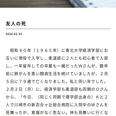
お問い合わせ
友人の死
2026.02.25
お問い合わせ
Instagram
076-441-3201
昭和４０年（１９６５年）に東北大学経済学部にお
互いに現役で入学し、柔道部に２人とも初心者で入部
し、一年留年しての卒業も一緒だったＷさんが、数年
前に肺がんを患い闘病生活を続けていましたが、２月
５日に７９歳で亡くなりました。私と同い年でした。
２月２日（月）に、経済学部も柔道部も同期のＯさん
から、「今日、（同じく同期で理学部出身の）Ｋと２
人で川崎市の新百合ヶ丘総合病院に入院中のＷさんを
見舞ったが、意識がなく危ない。林も見舞いに行くな