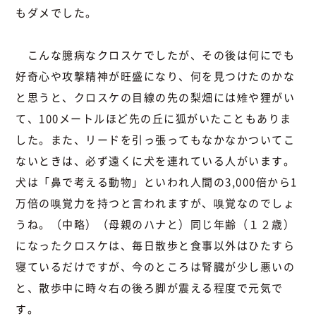
もダメでした。
こんな臆病なクロスケでしたが、その後は何にでも
好奇心や攻撃精神が旺盛になり、何を見つけたのかな
と思うと、クロスケの目線の先の梨畑には雉や狸がい
て、100メートルほど先の丘に狐がいたこともありま
した。また、リードを引っ張ってもなかなかついてこ
ないときは、必ず遠くに犬を連れている人がいます。
犬は「鼻で考える動物」といわれ人間の3,000倍から1
万倍の嗅覚力を持つと言われますが、嗅覚なのでしょ
うね。（中略）（母親のハナと）同じ年齢（１２歳）
になったクロスケは、毎日散歩と食事以外はひたすら
寝ているだけですが、今のところは腎臓が少し悪いの
と、散歩中に時々右の後ろ脚が震える程度で元気で
す。