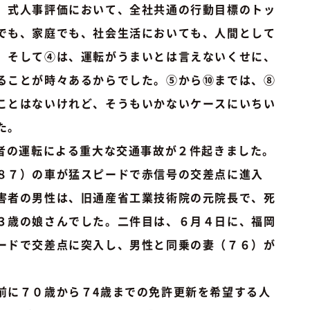
」式人事評価において、全社共通の行動目標のトッ
でも、家庭でも、社会生活においても、人間として
。そして④は、運転がうまいとは言えないくせに、
ることが時々あるからでした。⑤から⑩までは、⑧
ことはないけれど、そうもいかないケースにいちい
た。
者の運転による重大な交通事故が２件起きました。
８７）の車が猛スピードで赤信号の交差点に進入
害者の男性は、旧通産省工業技術院の元院長で、死
３歳の娘さんでした。二件目は、６月４日に、福岡
ードで交差点に突入し、男性と同乗の妻（７６）が
に７０歳から７4歳までの免許更新を希望する人