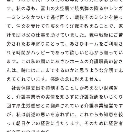
す。私の母も、富山の大空襲で焼夷弾の降る中シンガ
ーミシンをかついで逃げ回り、戦後そのミシンを使っ
て、注文を受けて洋服を作り洋裁を教えることで、家
計を助け父の仕事を助けていました。戦中戦後にご苦
労されたお年寄りにとって、あさひホームをご利用さ
れる時間がハッピーであって欲しいと心から願ってい
ます。この私の願いにあさひホームの介護職員の皆さ
んは、時にはここまでするのかと思うような介護で応
えてくれています。感謝の念に耐えません。
社会保障支出を抑制することしか考えない財務省
と、介護事業所の実情を知らずに介護報酬をいじくり
回す厚生労働省とに翻弄されている介護事業経営です
が、私は前述の思いを忘れずに、これからも知恵を絞
って朝日ケアの経営に当たります。そのために経営者
が必要なのですから。