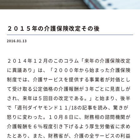
お問い合わせ
２０１５年の介護保険改定その後
2016.01.13
お問い合わせ
Instagram
076-441-3201
２０１４年１２月のこのコラム「
来年の介護保険改定
に異議あり
」は、「２０００年から始まった介護保険
制度では、介護サービスを提供する事業者が対価とし
て受け取る公定価格の介護報酬が３年ごとに見直しが
され、来年は５回目の改定である。」と始まり、後半
で「週刊ダイヤモンド１１/18の記事を読み、驚きが
怒りに変わった。１０月８日に、財務相の諮問機関が
介護報酬を６％程度引き下げるよう厚生労働省に求め
たとあり、また、財務省が、介護の全サービスの利益