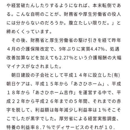
や経営破たんしたりするようになれば、本末転倒であ
る。こんな自明のことが、財務省や厚生労働省の役人
には分からないのだろうか。腹立たしい限りだ。」と
締めくくっています。
その後、財務省と厚生労働省の駆け引きを経て昨年
４月の介護保険改定で、9年ぶりに実質4.47％、処遇
改善加算などを加えても2.27％という介護報酬の大幅
マイナスがなされました。
朝日建設の子会社として平成１４年に設立した
(有)
朝日ケア
は、平成１５年から「あさひホーム」、平成
１８年から「あさひホーム吉作」を運営する中で、平
成２２年から平成２６年までの５年間、それまでの赤
字を脱して、利益額は毎年減少し利益率は１％そこそ
こでしたが黒字でした。厚労省による経営実態調査、
特養の利益率８.７％でディサービスのそれが１０.