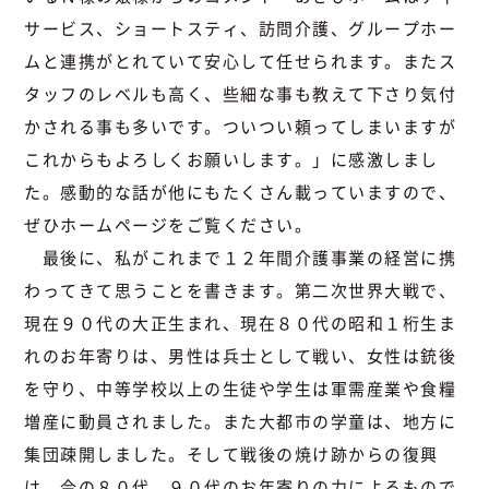
サービス、ショートスティ、訪問介護、グループホー
ムと連携がとれていて安心して任せられます。またス
タッフのレベルも高く、些細な事も教えて下さり気付
かされる事も多いです。ついつい頼ってしまいますが
これからもよろしくお願いします。」に感激しまし
た。感動的な話が他にもたくさん載っていますので、
ぜひホームページをご覧ください。
最後に、私がこれまで１２年間介護事業の経営に携
わってきて思うことを書きます。第二次世界大戦で、
現在９０代の大正生まれ、現在８０代の昭和１桁生ま
れのお年寄りは、男性は兵士として戦い、女性は銃後
を守り、中等学校以上の生徒や学生は軍需産業や食糧
増産に動員されました。また大都市の学童は、地方に
集団疎開しました。そして戦後の焼け跡からの復興
は、今の８０代、９０代のお年寄りの力によるもので