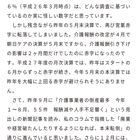
６％（平成２６年３月時点）は、どんな調査に基づい
ているのか実に怪しい数字だと思っています。
しかし残念ながら昨年の５月末決算で、再び営業赤
字に転落してしまいました。介護報酬の改定が４月で
朝日ケアの決算が５月末ですから、介護報酬引き下げ
の影響は２ヶ月間だけでしたのに赤字になったので
す。平成２７年度の月次決算では、昨年はスタートの
６月からずっと赤字が続き、今年５月末の本決算では
昨年を大幅に上回る赤字が避けられそうにありませ
ん。
さて、昨年９月に「介護事業者の倒産最多 今年
１〜８月、５５件 報酬減や人手不足響く」という見
出しの新聞記事を読み、私のコラムで指摘した「廃業
や経営破たんしたりするようになれば、本末転倒」の
通りに進んでいると思いました。さらに１２月には、