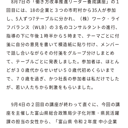
8月7日の「働き方改革推進リーダー養成講座」の１
回目には、18の企業と３つの市町村から35人が参加
し、5人ずつ7テーブルに分かれ、（株）ワーク・ライ
フバランス（WLB）の３名のコンサルタントの進行、
指導の下に午後１時半から５時まで、テーマごとに付
箋に自分の意見を書いて模造紙に貼り付け、メンバー
で話し合いながらその付箋をグループ分けしまとめ
て、テーブルごとに発表しました。参加者は、ほとん
どが３０歳代からせいぜい５０歳代初めくらいまで
で、７０歳を過ぎ、かつ社長の参加者は私だけでした
が、若い人たちから刺激をもらいました。
9月4日の２回目の講座が終わって直ぐに、今回の講
座を主催した富山県総合政策局少子化対策・県民活躍
課の担当の女性から、「富山県 令和２年度 中小企業