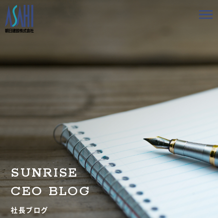
トップ
私たちの想いと強み
事業案内
会社情報
採用情報
SUNRISE
お知らせ
CEO BLOG
BLOG
社長ブログ