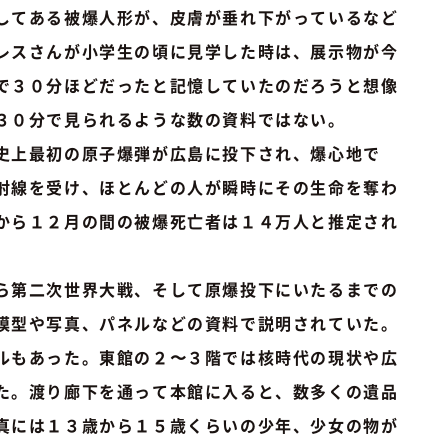
してある被爆人形が、皮膚が垂れ下がっているなど
レスさんが小学生の頃に見学した時は、展示物が今
で３０分ほどだったと記憶していたのだろうと想像
３０分で見られるような数の資料ではない。
史上最初の原子爆弾が広島に投下され、爆心地で
射線を受け、ほとんどの人が瞬時にその生命を奪わ
から１２月の間の被爆死亡者は１４万人と推定され
ら第二次世界大戦、そして原爆投下にいたるまでの
模型や写真、パネルなどの資料で説明されていた。
ルもあった。東館の２〜３階では核時代の現状や広
た。渡り廊下を通って本館に入ると、数多くの遺品
真には１３歳から１５歳くらいの少年、少女の物が