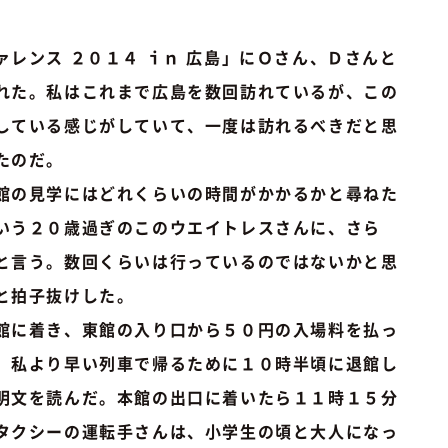
レンス ２０１４ ｉｎ 広島」にＯさん、Ｄさんと
れた。私はこれまで広島を数回訪れているが、この
している感じがしていて、一度は訪れるべきだと思
たのだ。
館の見学にはどれくらいの時間がかかるかと尋ねた
いう２０歳過ぎのこのウエイトレスさんに、さら
と言う。数回くらいは行っているのではないかと思
と拍子抜けした。
館に着き、東館の入り口から５０円の入場料を払っ
、私より早い列車で帰るために１０時半頃に退館し
明文を読んだ。本館の出口に着いたら１１時１５分
タクシーの運転手さんは、小学生の頃と大人になっ