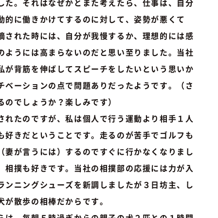
した。それはなぜかとまた考えたら、仕事は、自分
動的に働きかけてするのに対して、姿勢が悪くて
摘された時には、自分が我慢するか、理想的には感
のようには高まらないのだと思い至りました。当社
私が背筋を伸ばしてスピーチをしたいという思いか
チベーションの点で問題ありだったようです。（さ
るのでしょうか？楽しみです）
されたのですが、私は個人で行う運動より相手１人
も好きだということです。走るのが苦手でゴルフも
（妻が言うには）するのですぐに行かなくなりまし
、相撲も好きです。当社の相撲部の応援には力が入
ランニングシューズを新調しましたが３日坊主、し
犬が散歩の相棒だからです。
らは、毎朝５時過ぎからの親子の犬２匹との１時間