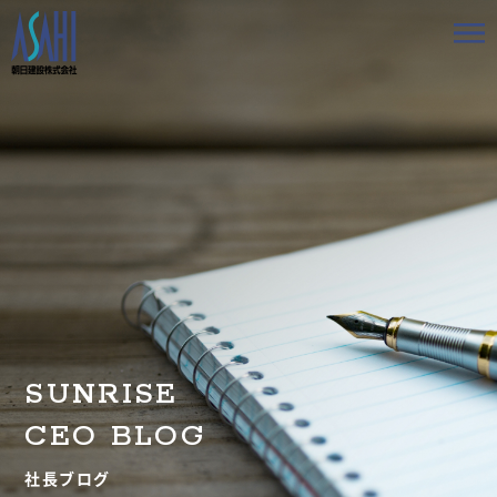
トップ
私たちの想いと強み
事業案内
会社情報
採用情報
SUNRISE
お知らせ
CEO BLOG
BLOG
社長ブログ