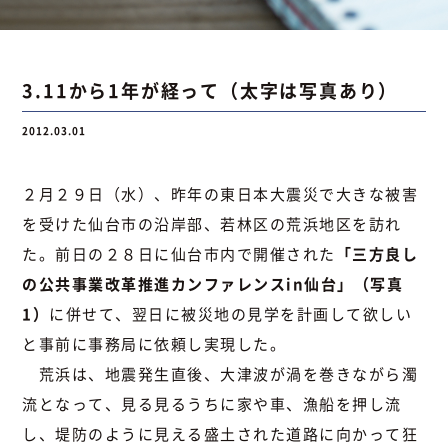
お問い合わせ
3.11から1年が経って（太字は写真あり）
2012.03.01
お問い合わせ
Instagram
076-441-3201
２月２９日（水）、昨年の東日本大震災で大きな被害
を受けた仙台市の沿岸部、若林区の荒浜地区を訪れ
た。前日の２８日に仙台市内で開催された
「三方良し
の公共事業改革推進カンファレンスin仙台」（写真
1）
に併せて、翌日に被災地の見学を計画して欲しい
と事前に事務局に依頼し実現した。
荒浜は、地震発生直後、大津波が渦を巻きながら濁
流となって、見る見るうちに家や車、漁船を押し流
し、堤防のように見える盛土された道路に向かって狂