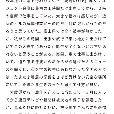
ら本社の４階で行われていた「現場NOTE」導入プロ
ジェクト会議に最初の１時間だけ出席してから、２階
の自席で仕事をしていた。大きな揺れは感じたが、近
所のビルの解体作業がその時だけ特に激しかったのだ
ろうと思っていた。富山県では全く被害が無かった
が、私がこの時間に出張や旅行で東北地方に出かけて
いてこの大震災にあった可能性が全くないとは言い切
れないと思うことがある。実際、車で仕事に出かけて
いて、迫り来る津波から命からがら逃げた人のニュー
スを聞くと、私を含め被害にあわなかった全国の人々
は、たまたま地震の影響をさほど受けない安全な場所
にいて、たまたま生き残ったと思えて仕方が無い。
大震災から一周年を迎えるに当たって、３月に入っ
てから連日テレビや新聞は被災地の様子を報道した
が、見るたびに読むたびに、被災地でこんなにも悲惨