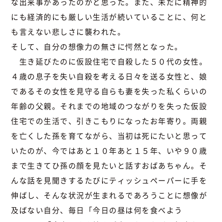
な出来事があったのかと思った。また、未だに精神的
にも経済的にも厳しい生活が続いていることに、何と
も言えない悲しさに襲われた。
そして、自分の想像力の無さに愕然となった。
生き延びたのに仮設住宅で自殺した５０代の女性。
４歳の息子を失い自殺を考える日々を送る女性と、娘
であるその女性を見守る自らも妻を失った私くらいの
年齢の父親。それまでの地域のつながりを失った仮設
住宅での生活で、引きこもりになったお年寄り。両親
を亡くした孫を育てながら、当初は死にたいと思って
いたのが、今ではあと１０年あと１５年、いや９０歳
まで生きてひ孫の顔を見たいと話すおばあちゃん。そ
んな話を見聞きするたびにティッシュペーパーに手を
伸ばし、そんな状況が生まれるであろうことに想像が
及ばない自分、毎日「今日の昼は何を食べよう