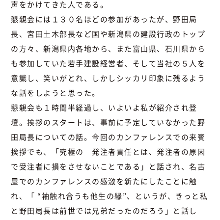
声をかけてきた人である。
懇親会には１３０名ほどの参加があったが、野田局
長、宮田土木部長など国や新潟県の建設行政のトップ
の方々、新潟県内各地から、また富山県、石川県から
も参加していた若手建設経営者、そして当社の５人を
意識し、笑いがとれ、しかしシッカリ印象に残るよう
な話をしようと思った。
懇親会も１時間半経過し、いよいよ私が紹介され登
壇。挨拶のスタートは、事前に予定していなかった野
田局長についての話。今回のカンファレンスでの来賓
挨拶でも、「究極の 発注者責任とは、発注者の原因
で受注者に損をさせないことである」と話され、名古
屋でのカンファレンスの感激を新たにしたことに触
れ、「 “袖触れ合うも他生の縁”、というが、きっと私
と野田局長は前世では兄弟だったのだろう」と話し