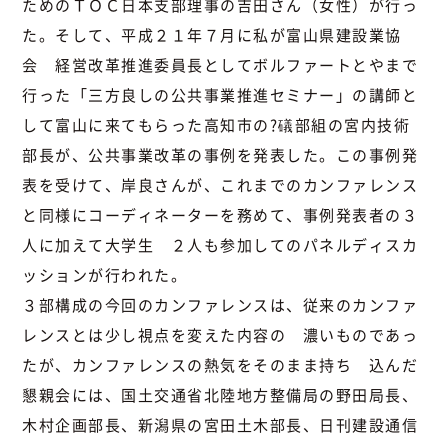
ためのＴＯＣ日本支部理事の吉田さん（女性）が行っ
た。そして、平成２１年７月に私が富山県建設業協
会 経営改革推進委員長としてボルファートとやまで
行った「三方良しの公共事業推進セミナー」の講師と
して富山に来てもらった高知市の?礒部組の宮内技術
部長が、公共事業改革の事例を発表した。この事例発
表を受けて、岸良さんが、これまでのカンファレンス
と同様にコーディネーターを務めて、事例発表者の３
人に加えて大学生 ２人も参加してのパネルディスカ
ッションが行われた。
３部構成の今回のカンファレンスは、従来のカンファ
レンスとは少し視点を変えた内容の 濃いものであっ
たが、カンファレンスの熱気をそのまま持ち 込んだ
懇親会には、国土交通省北陸地方整備局の野田局長、
木村企画部長、新潟県の宮田土木部長、日刊建設通信