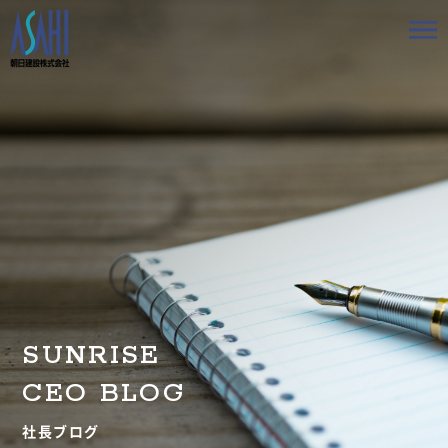
トップ
私たちの想いと強み
事業案内
会社情報
採用情報
SUNRISE
お知らせ
CEO BLOG
BLOG
社長ブログ