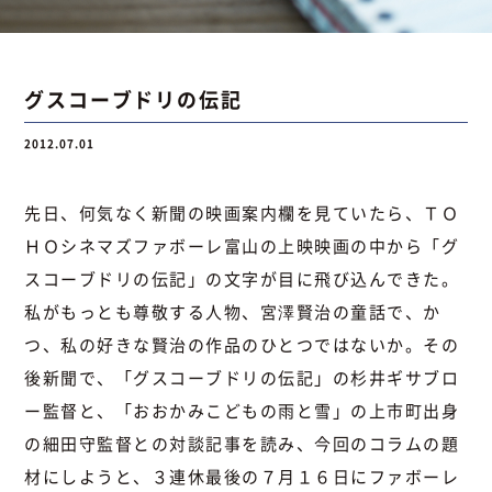
お問い合わせ
グスコーブドリの伝記
2012.07.01
お問い合わせ
Instagram
076-441-3201
先日、何気なく新聞の映画案内欄を見ていたら、ＴＯ
ＨＯシネマズファボーレ富山の上映映画の中から「グ
スコーブドリの伝記」の文字が目に飛び込んできた。
私がもっとも尊敬する人物、宮澤賢治の童話で、か
つ、私の好きな賢治の作品のひとつではないか。その
後新聞で、「グスコーブドリの伝記」の杉井ギサブロ
ー監督と、「おおかみこどもの雨と雪」の上市町出身
の細田守監督との対談記事を読み、今回のコラムの題
材にしようと、３連休最後の７月１６日にファボーレ