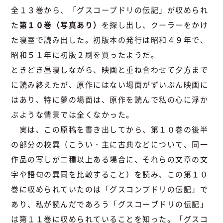
全１３巻から、「グスコーブドリの伝記」が収められ
た
第１０巻（写真あり）
を探し出し、クーラーをかけ
た寝室で読み出した。初版本の発行は昭和４９年で、
昭和５１年に初版２刷を買ったようだ。
ときどき昼寝しながら、映画と重ね合わせて夕方まで
に読み終えたが、原作にはない場面がずいぶん映画に
はあり、特に夢の場面は、原作を読んで私の心に浮か
ぶような情景では全くなかった。
実は、この原稿を書き出してから、第１０巻の後半
の部分の校異（こうい・主に古典などについて、同一
作品の写しが二種以上ある場合に、それらの文章の文
字や語句の異同を比較すること）を読み、この第１０
巻に収められていたのは「グスコンブドリの伝記」で
あり、私が読んだであろう「グスコーブドリの伝記」
は第１１巻に収められていることを知った。「グスコ