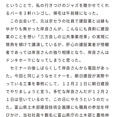
ということで、私の行きつけのジャズを聴かせてくれ
るバーを３軒ハシゴし、帰宅は午前様になった。
この出会いで、元は京セラの社員で建設業とは縁も
ゆかりも無かった岸良さんが、こんなにも真剣に建設
業のことを想い「三方良しの公共事業改革」の実現に
情熱を傾けて講演しているが、肝心の建設業者が傍観
者であっては岸良さんの独り相撲となり、岸良さんは
ドンキホーテになってしまうと思った。
セミナーの後しばらくして岸良さんから電話があっ
た。今回と同じようなセミナーを、朝日建設が実際や
っている工事を事例にして、１２月２１日に朝日建設
でやりましょうと言う。多忙な岸良さんだが１２月２
１日は空いているので、この日にやろうというのだっ
た。富山県土木部建設技術企画課にも職員の参加を呼
びかけ、当社社員十数名に富山県庁の土木部と農地林