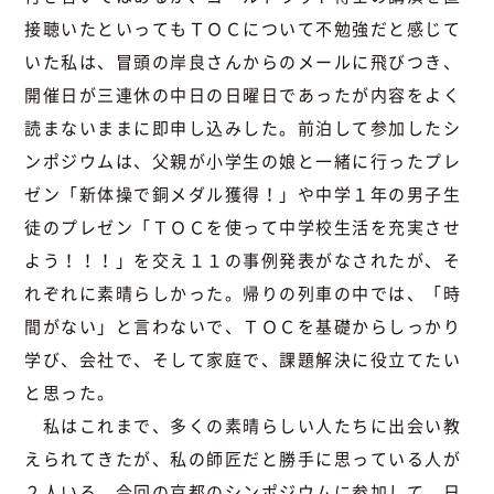
接聴いたといってもＴＯＣについて不勉強だと感じて
いた私は、冒頭の岸良さんからのメールに飛びつき、
開催日が三連休の中日の日曜日であったが内容をよく
読まないままに即申し込みした。前泊して参加したシ
ンポジウムは、父親が小学生の娘と一緒に行ったプレ
ゼン「新体操で銅メダル獲得！」や中学１年の男子生
徒のプレゼン「ＴＯＣを使って中学校生活を充実させ
よう！！！」を交え１１の事例発表がなされたが、そ
れぞれに素晴らしかった。帰りの列車の中では、「時
間がない」と言わないで、ＴＯＣを基礎からしっかり
学び、会社で、そして家庭で、課題解決に役立てたい
と思った。
私はこれまで、多くの素晴らしい人たちに出会い教
えられてきたが、私の師匠だと勝手に思っている人が
２人いる。今回の京都のシンポジウムに参加して、日