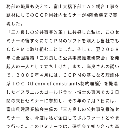
務部の職員も交えて、富山大橋下部工Ａ２橋台工事を
題材にしてのＣＣＰＭ社内セミナーが4階会議室で実
現した。
「三方良しの公共事業改革」に共感した私は、このセ
ミナーの後すぐにＣＣＰＭのソフトを購入し当社でも
ＣＣＰＭに取り組むことにした。そして、翌２００８
年に全国組織「三方良しの公共事業推進研究会」を発
起人の一人として立ち上げた。また、岸良さんの誘い
で、２００９年４月には、ＣＣＰＭの基になる理論体
系ＴＯＣ（theory of constraints制約理論）を提唱
したイスラエルのゴールドラット博士の東京での３日
間の来日セミナーに参加し、その年の７月７日には、
富山県建設業協会主催の「三方良しの公共事業推進セ
ミナー」を、今度は私が企画してボルファートとやま
で行った。このセミナーでは、研究会で知り合った高