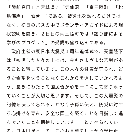
「陸前高田」と宮城県／「気仙沼」「南三陸町」「松
島海岸」「仙台」”である。被災地を訪れるだけでは
なく、初日のバスの中でボランティアガイドによる現
状説明を聞き、２日目の南三陸町では「語り部による
学びのプログラム」の受講も盛り込んである。
政府主催の東日本大震災３周年追悼式で、天皇陛下
は「被災した人々の上には、今もさまざまな苦労があ
ることと察しています。この人々の健康が守られ、ど
うか希望を失うことなくこれからを過していかれるよ
う、長きにわたって国民皆が心を一つにして寄り添っ
ていくことが大切と思います。そして、この大震災の
記憶を決して忘れることなく子孫に伝え、防災に対す
る心掛けを育み、安全な国土を築くことを目指して進
んでいくことを期待しています。」と述べられてい
る。日本国民として、このお言葉をしっかり受け止