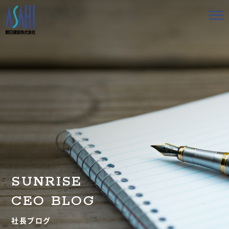
トップ
私たちの想いと強み
事業案内
会社情報
採用情報
SUNRISE
お知らせ
CEO BLOG
BLOG
社長ブログ