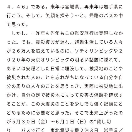
４．４６」である。来年は宮城県、再来年は岩手県に
行こう、そして、笑顔を探そう…と、帰路のバスの中
で思った。
しかし、一昨年も昨年もこの慰安旅行は実現しなか
った。でも、震災復興が遅れ、避難生活している人々
が２６万人を超えているのに、ソチオリンピックや２
０２０年の東京オリンピックの明るい話題に隠れて、
あるいは安穏とした日常に埋没して、被災地のことや
被災された人のことを忘れがちになっている自分や自
分の周りの人々のことを思うとき、実際に被災地に出
かけ、自分の足で被災地に立って災害の傷跡を確認す
ることが、この大震災のことを少しでも強く記憶にと
どめるために必要だと思った。そこで出来上がったの
が５月３０日（金）〜６月１日（日）の“貸し切
り バスで行く 東北震災支援２泊３日 岩手県／