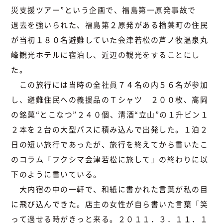
災支援ツアー”という企画で、福島第一原発事故で
退去を強いられた、福島第２原発がある楢葉町の住民
が当初１８０名避難していた会津若松の芦ノ牧温泉丸
峰観光ホテルに宿泊し、近辺の観光をすることにし
た。
この旅行には当時の全社員７４名の内５６名が参加
し、避難住民への義援品のＴシャツ ２００枚、高岡
の銘菓“とこなつ”２４０個、清酒“立山”の１升ビン１
２本を２台の大型バスに積み込んで出発した。１泊２
日の短い旅行であったが、旅行を終えてから書いたこ
のコラム「フクシマ会津若松に旅して」の終わりに以
下のように書いている。
大内宿の中の一軒で、和紙に書かれた言葉が私の目
に飛び込んできた。店主の女性が自ら書いた言葉「笑
って過せる時がきっと来る。２０１１．３．１１．１