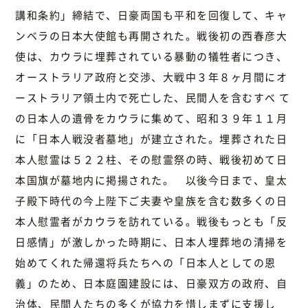
講和条約」締結で、日豪両国も平和を回復して、キャ
ンベラの日本大使館も再開された。戦後初の西春彦大
使は、カウラに埋葬されている暴動の犠牲者につき、
オーストラリア政府と交渉、大戦中３年８ヶ月間にオ
ーストラリア領土内で死亡した、民間人を含むすべ て
の日本人の遺骨をカウラに集めて、昭和３９年１１月
に「日本人戦没者墓地」が建立された。埋葬された日
本人慰霊は５２２柱、その慰霊祭の時、戦後初めて日
本国旗が墓地内に掲揚された。 以後今日まで、皇太
子殿下時代の今上陛下ご夫妻や皇族を含む数多くの日
本人慰霊者がカウラを訪れている。戦後もっとも「反
日感情」が激しかった時期に、日本人埋葬地の清掃を
始めてくれた帰還将兵たちへの「日本人としての恩
義」のため、日本庭園建設には、日豪双方の政府、自
治体、民間人たちの多くが協力を惜しまずに支援し