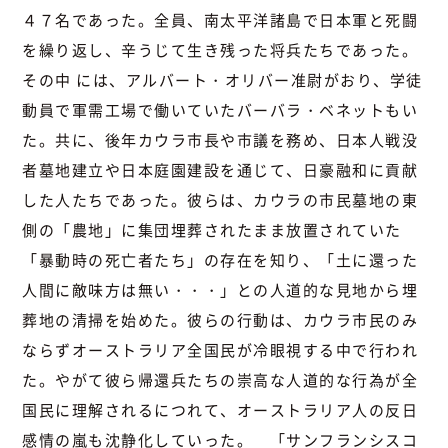
４７名であった。全員、南太平洋諸島で日本軍と死闘
を繰り返し、辛うじて生き残った将兵たちであった。
その中 には、アルバート・オリバー准尉がおり、学徒
動員で軍需工場で働いていたバーバラ・ベネットもい
た。共に、後年カウラ市長や市議を務め、日本人戦没
者墓地建立や日本庭園建設を通じて、日豪融和に貢献
した人たちであった。彼らは、カウラの市民墓地の東
側の「農地」に集団埋葬されたまま放置されていた
「暴動時の死亡者たち」の存在を知り、「土に還った
人間に敵味方は無い・・・」との人道的な見地から埋
葬地の清掃を始めた。彼らの行動は、カウラ市民のみ
ならずオーストラリア全国民が冷眼視する中で行われ
た。やがて彼ら帰還兵たちの崇高な人道的な行為が全
国民に理解されるにつれて、オーストラリア人の反日
感情の嵐も沈静化していった。 「サンフランシスコ