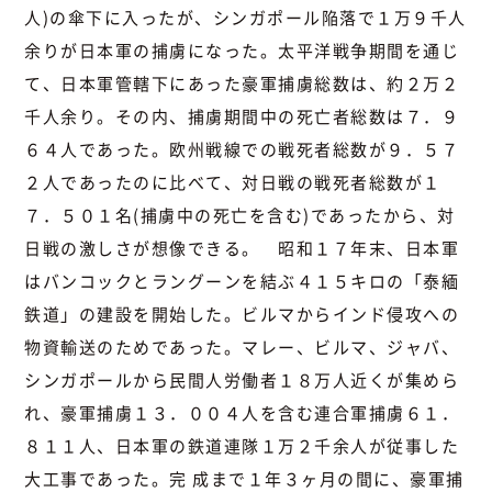
人)の傘下に入ったが、シンガポール陥落で１万９千人
余りが日本軍の捕虜になった。太平洋戦争期間を通じ
て、日本軍管轄下にあった豪軍捕虜総数は、約２万２
千人余り。その内、捕虜期間中の死亡者総数は７．９
６４人であった。欧州戦線での戦死者総数が９．５７
２人であったのに比べて、対日戦の戦死者総数が１
７．５０１名(捕虜中の死亡を含む)であったから、対
日戦の激しさが想像できる。 昭和１７年末、日本軍
はバンコックとラングーンを結ぶ４１５キロの「泰緬
鉄道」の建設を開始した。ビルマからインド侵攻への
物資輸送のためであった。マレー、ビルマ、ジャバ、
シンガポールから民間人労働者１８万人近くが集めら
れ、豪軍捕虜１３．００４人を含む連合軍捕虜６１．
８１１人、日本軍の鉄道連隊１万２千余人が従事した
大工事であった。完 成まで１年３ヶ月の間に、豪軍捕