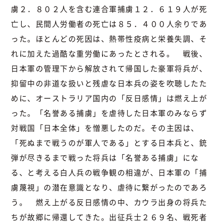
虜２．８０２人を含む連合軍捕虜１２．６１９人が死
亡し、民間人労働者の死亡は８５．４００人余りであ
った。ほとんどの死因は、熱帯性疫病と栄養失調、そ
れに加えた過酷な重労働にあったとされる。 戦後、
日本軍の管理下から解放されて帰国した豪軍将兵が、
抑留中の非道な扱いと残虐な日本兵の姿を吹聴したた
めに、オーストラリア国内の「反日感情」は燃え上が
った。「名誉ある捕虜」を虐待した日本軍のみならず
対戦国「日本全体」を憎悪したのだ。その主因は、
「死ぬまで戦うのが軍人である」とする日本兵と、銃
弾が尽きるまで戦った将兵は「名誉ある捕虜」にな
る、と考える白人兵の戦争観の相違が、日本軍の「捕
虜蔑視」の潜在意識となり、虐待に繋がったのであろ
う。 燃え上がる反日感情の中、カウラ出身の将兵た
ちが故郷に帰還してきた。出征兵士２６９名、戦死者