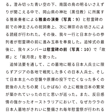
る。澄み切った青い空の下、南国の鳥の明るいさえず
りが聞こえる中で、岡山県の神社（黒住教）に所属す
る雅楽奏者による
雅楽の演奏（写真：9）
と慰霊碑の
前での神主さんの祝詞奏上、次に禅宗のお坊さんによ
る読経が行われた。その後、我々一行と日本からの参
列者が慰霊碑の前に進み玉串を奉奠した。追悼式の最
後に、我々メンバーは
慰霊碑の前（写真：10）
で「故
郷」と「朧月夜」を歌った。
追悼法要を通して、この墓地に眠る日本人兵士に限
らずアジアの各地で戦死した多くの日本人兵士、そし
て日本本土への空襲や原爆の投下で亡くなった多くの
銃後の人たちの屍（しかばね）の上に戦後日本の繁栄
が築かれていったのだと思いが巡った。また、反日感
情の強かったオーストラリアにおいて、なぜカウラの
日本人墓地がきれいに整備され毎年慰霊祭が行われる