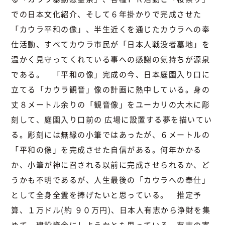
での日本文化紹介、そして６年掛かりで完成させた
「カウラ平和の像」、半生近くを通じたカウラへの奉
仕活動、すべてカウラ市民が「日本人戦没者墓地」を
温かく見守ってくれている事への感謝の気持ちが源泉
である。 「平和の像」完成の今、日本庭園入り口に
立てる「カウラ観音」像の計画に熱中している。身の
丈８メートル余りの「観音像」をユーカリの大木に彫
刻して、庭園入り口前の 広場に設置する夢を描いてい
る。彫刻には無縁の小筆ではあったが、６メートルの
「平和の像」を完成させた自信がある。何年かかる
か、小筆が神に召される以前に完成させられるか、ど
うかも不明であるが、人生最後の「カウラへの奉仕」
として全身全霊を捧げたいと思っている。 推定予
算、１万ドル(約 ９０万円)、日本人有志から浄財を集