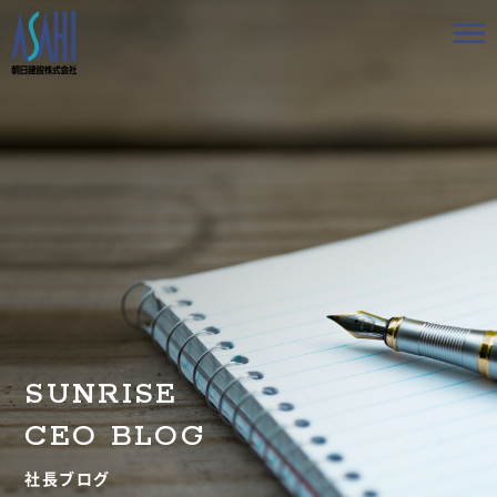
トップ
私たちの想いと強み
事業案内
会社情報
採用情報
SUNRISE
お知らせ
CEO BLOG
BLOG
社長ブログ