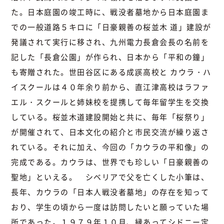
た。日本庭園の竣工時に、戦没者墓地から日本庭園ま
での一般道路５キロに「日豪親善の桜並木 道」建設が
発議されて実行に移され、九州電力長倉会長の名前を
記した「長倉公園」が作られ、日本から「平和の鐘」
も寄贈された。世田谷区にある成蹊高校と カウラ・ハ
イスクールは４０年余り前から、直江津高校はラファ
エル・スクールと姉妹校を提携して毎年留学生を交換
している。桜並木道建設開始と共に、毎年「桜祭り」
が開催されて、日本文化の紹介と市民交流が繰り返さ
れている。それに加え、今回の「カウラの平和像」の
完成である。カウラは、世界でも珍しい「日豪親善の
聖地」といえる。 シベリアで父を亡くした小筆は、
長年、カウラの「日本人戦没者墓地」の存在を知って
おり、学生の頃から一度は訪問したいと願っていた場
所であった。１９７９年１０月、縁あってシドニー定