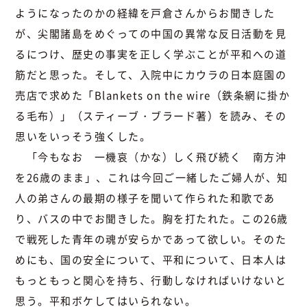
ようになったのかの経緯を戸倉さんからお聞きした
が、尖閣諸島をめぐっての中国の異常な反日活動を見
るにつけ、歴史の事実を正しく学ぶことが平和への道
筋だと思った。そして、入院中にカウラの日本庭園の
売店で求めた「Blankets on the wire（鉄条網に掛か
る毛布）」（スティーブ・ブラード著）を読み、その
思いをいっそう強くした。
「今もなお 一機哀（かな）しく飛び続く 南方沖
を26歳のまま」、これは今回ご一緒したご婦人が、知
人の弟さんの最期の様子を聞いて作られた和歌であ
り、バスの中でお聞きした。胸を打たれた。この26歳
で戦死した青年の魂が安らかであって欲しい。そのた
めにも、国の安全について、平和について、日本人は
もっともっと関心を持ち、行動しなければいけないと
思う。平和ボケしてはいられない。