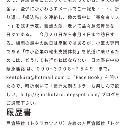
めて、建設資金にしようかとも思っている。有志の寄
金は、些少にかかわらずメールでご一報を・・・、折
り返し「振込先」を連絡し、像の背中に「寄金者リス
ト」を残す予定。豪洲太朗、老いて益々意気軒昂な
日々である。 今月２０日から来月８日まで訪日す
る。梅雨の最中の訪日は憂鬱ではあるが、小筆の専門
である「中小企業の輸出支援体制」を軌道に乗せるた
めには、どうしても行かねばならない。日本滞在中の
緊急連絡 は、０９０−３００８−７５４９．まで。
kentokura@hotmail.com に「Face Book」を開い
たので、時折覗いて「豪洲太朗のホラ」も楽しんで欲
しい。http://goushutaro.blogspot.com/ ブログを
ご通覧下さい。
履歴書
戸倉勝禮（トクラカツノリ）左端の方戸倉勝禮「トク