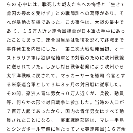
らの 心中には、戦死した戦友たちへの悔悟と「生きて
虜囚の辱めを受けず」との戦陣訓への葛藤があり、そ
れが暴動の契機であった。この事件は、大戦の最中で
あ り、１５万人近い連合軍捕虜が日本軍の手中にあっ
たこともあって、連合国当局は報復を恐れて終戦まで
事件発生を内密にした。 第二次大戦勃発当初、オー
ストラリア軍は独伊枢軸軍との対戦のために欧州戦線
に送られていた。しかし対日戦争勃発により欧州から
太平洋戦線に戻されて、マッカーサーを総司 令官とす
る米豪連合軍として３年８ヶ月の対日戦に従事した。
その間、豪洲人青年男女６０万人近くが、兵役、動員
等、何らかの形で対日戦争に参加した。当時の人口が
７百万人超であったから、国内の青年男女はすべて動
員されたことになる。 豪軍戦闘部隊は、マレー半島
とシンガポール守備に当たっていた英連邦軍(１６万余