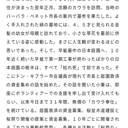
住が決まった翌年正月、念願のカウラを訪問、当時の
バーバラ・ベネット市長の案内で墓参を果たした。よ
く手入れされた緑の墓地には、４、５才と見られる金
髪の幼女が母親と訪れており、小さな草花を墓前に供
えている姿に感動した。まさに人生観が変わるほどの
思いであった。そして、旱魃最中の日本庭園へ、１０
年近く続いた旱魃で第一期工事が終わったばかりの日
本庭園の樹木は、すべて「枯れ死」寸前であった。そ
こにドン・キブラー市会議員が現れて市長と庭園救済
の資金集めの話を始めた。その話を聞いた小筆は、即
座にボランティアーでの支援を申し出て受け入れても
らい、以来今日まで３１年間、無償の「カウラ奉仕」
を続けている。庭園救済の資金募集、桜並木道建設と
桜祭り開催の提案と資金募集、１０年ごとに開催され
る「カウラ暴動慰霊祭」、各種ＰＲ活動と「桜祭り」