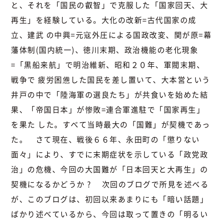
と、それを「国民の叡智」で克服した「国家回天、大
再生」を経験している。大化の改新=古代国家の成
立、建武 の中興=元寇外圧による国政改変、関が原=幕
藩体制(国内統一)、徳川末期、政治機能の老化現象
=「黒船来航」で明治維新、昭和２０年、軍閥末期、
戦争で 疲労困憊した国民を差し置いて、大本営という
井戸の中で「陸海軍の選良たち」が共食いを始めた結
果、「帝国日本」が惨敗=連合軍進駐で「国家再生」
を果た した。すべて当時最大の「国難」が契機であっ
た。 さて現在、戦後６６年、永田町の「懲りない
面々」により、すでに末期症状を示している「政党政
治」の危機、今回の大国難が「日本回天と大再生」の
契機になるかどうか ? 次回のブログで所見を述べる
が、このブログは、初回以来あまりにも「暗い話題」
ばかり述べているから、今回は取って置きの「明るい