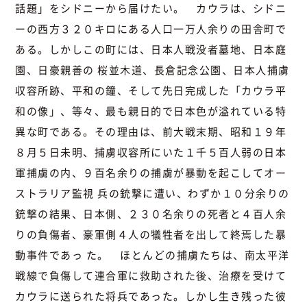
話題」をシドニーから届けたい。 カウラは、シドニ
ーの西方３２０キロにある人口一万人余りの田舎町で
ある。しかしこの町には、日本人戦没者墓地、日本庭
園、日豪親善の 桜並木道、長倉記念公園、日本人捕虜
収容所跡、平和の鐘、そして先日完成した「カウラ平
和の像」、等々、最も親日的で日本色が溢れている特
異な町である。その理由は、前大戦末期、昭和１９年
８月５日未明、捕虜収容所にいた１千５百人弱の日本
軍捕虜の内、９百名余りの捕虜が暴動を起こしてオー
ストラリア監視 兵の銃撃に遭い、わずか１０分余りの
銃撃の結果、日本側、２３０名余りの死者と４百人余
りの負傷者、豪軍側４人の犠牲者を出して終焉した暴
動事件であっ た。 ほとんどの捕虜たちは、南太平洋
戦線で負傷して連合軍に救助された後、治療を受けて
カウラに送られた将兵であった。しかし生き残った彼