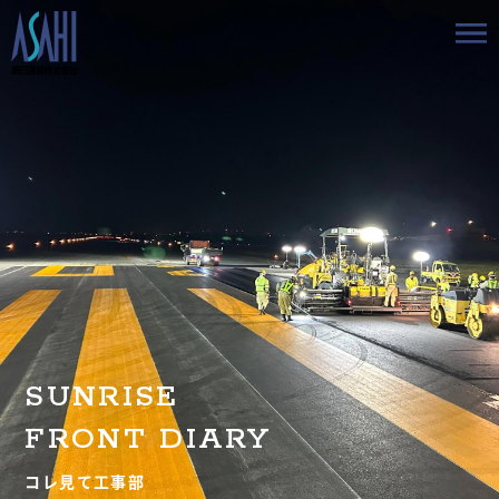
トップ
私たちの想いと強み
事業案内
会社情報
採用情報
SUNRISE
お知らせ
FRONT DIARY
BLOG
コレ見て工事部