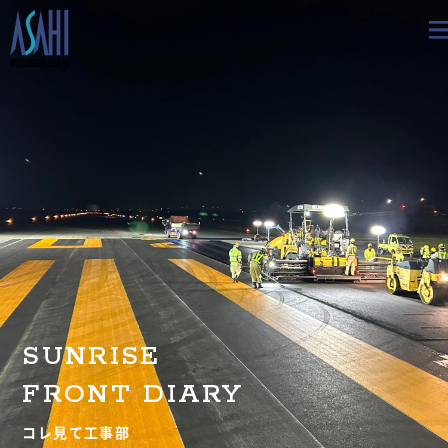
トップ
私たちの想いと強み
事業案内
会社情報
採用情報
SUNRISE
お知らせ
FRONT DIARY
BLOG
コレ見て工事部