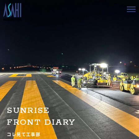
トップ
私たちの想いと強み
事業案内
会社情報
採用情報
SUNRISE
お知らせ
FRONT DIARY
BLOG
コレ見て工事部