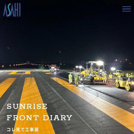
トップ
私たちの想いと強み
事業案内
会社情報
採用情報
SUNRISE
お知らせ
FRONT DIARY
BLOG
コレ見て工事部