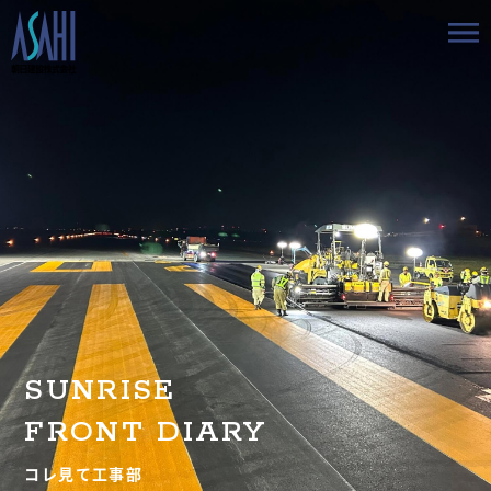
トップ
私たちの想いと強み
事業案内
会社情報
採用情報
SUNRISE
お知らせ
FRONT DIARY
BLOG
コレ見て工事部