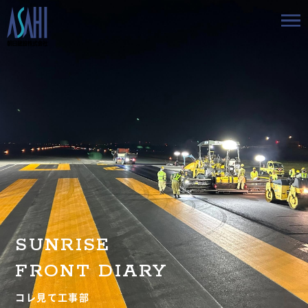
トップ
私たちの想いと強み
事業案内
会社情報
採用情報
SUNRISE
お知らせ
FRONT DIARY
BLOG
コレ見て工事部