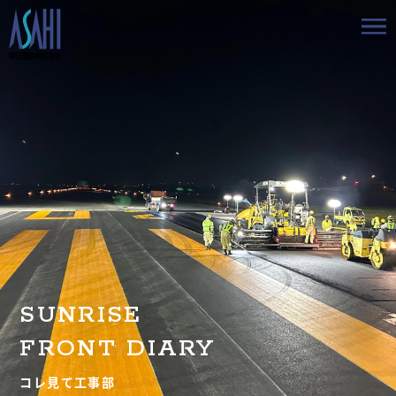
トップ
私たちの想いと強み
事業案内
会社情報
採用情報
SUNRISE
お知らせ
FRONT DIARY
BLOG
コレ見て工事部