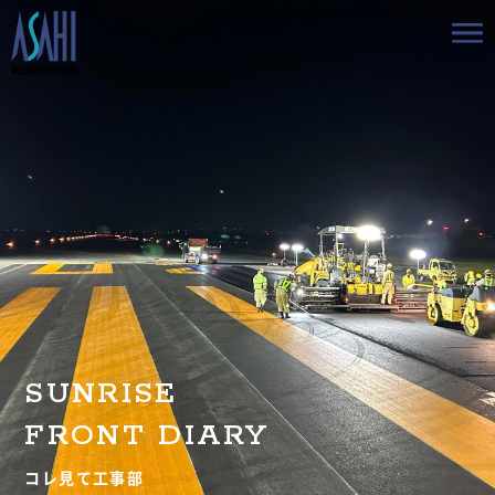
トップ
私たちの想いと強み
事業案内
会社情報
採用情報
SUNRISE
お知らせ
FRONT DIARY
BLOG
コレ見て工事部