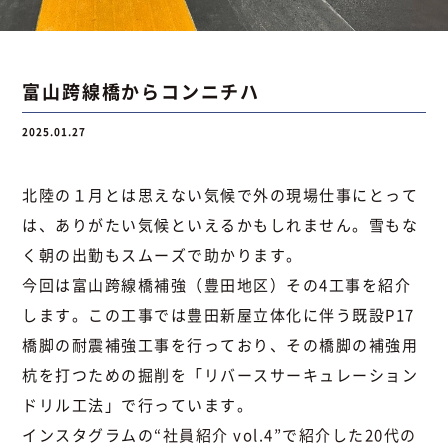
お問い合わせ
富山跨線橋からコンニチハ
2025.01.27
お問い合わせ
Instagram
076-441-3201
北陸の１月とは思えない気候で外の現場仕事にとって
は、ありがたい気候といえるかもしれません。雪もな
く朝の出勤もスムーズで助かります。
今回は富山跨線橋補強（豊田地区）その4工事を紹介
します。この工事では豊田新屋立体化に伴う既設P17
橋脚の耐震補強工事を行っており、その橋脚の補強用
杭を打つための掘削を「リバースサーキュレーション
ドリル工法」で行っています。
インスタグラムの
“社員紹介 vol.4”で紹介した20代の