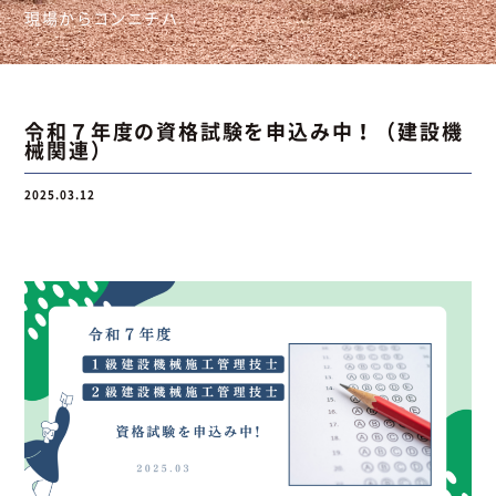
現場からコンニチハ
お問い合わせ
令和７年度の資格試験を申込み中！（建設機
械関連）
お問い合わせ
Instagram
076-441-3201
2025.03.12