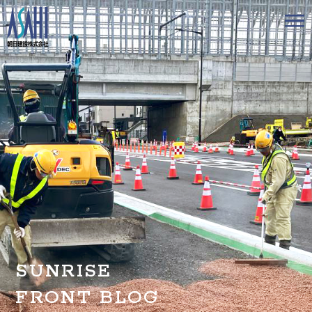
トップ
私たちの想いと強み
事業案内
会社情報
採用情報
お知らせ
SUNRISE
BLOG
FRONT BLOG