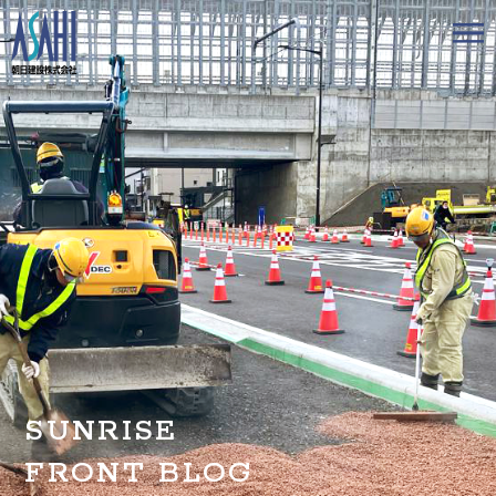
トップ
私たちの想いと強み
事業案内
会社情報
採用情報
お知らせ
SUNRISE
BLOG
FRONT BLOG