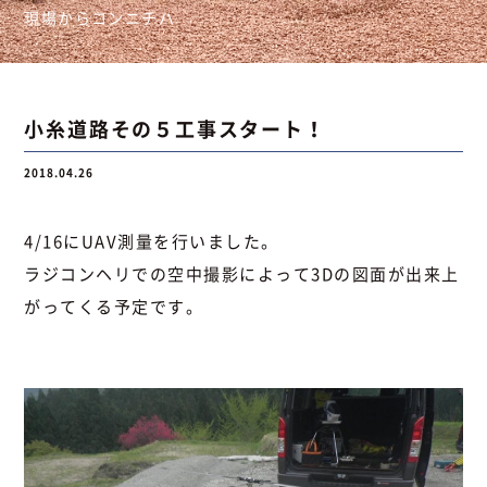
現場からコンニチハ
お問い合わせ
小糸道路その５工事スタート！
お問い合わせ
Instagram
076-441-3201
2018.04.26
4/16にUAV測量を行いました。
ラジコンヘリでの空中撮影によって3Dの図面が出来上
がってくる予定です。