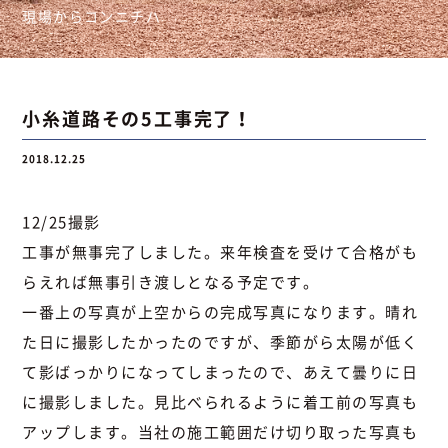
現場からコンニチハ
お問い合わせ
小糸道路その5工事完了！
お問い合わせ
Instagram
076-441-3201
2018.12.25
12/25撮影
工事が無事完了しました。来年検査を受けて合格がも
らえれば無事引き渡しとなる予定です。
一番上の写真が上空からの完成写真になります。晴れ
た日に撮影したかったのですが、季節がら太陽が低く
て影ばっかりになってしまったので、あえて曇りに日
に撮影しました。見比べられるように着工前の写真も
アップします。当社の施工範囲だけ切り取った写真も