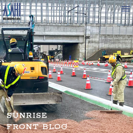
トップ
私たちの想いと強み
事業案内
会社情報
採用情報
お知らせ
SUNRISE
BLOG
FRONT BLOG