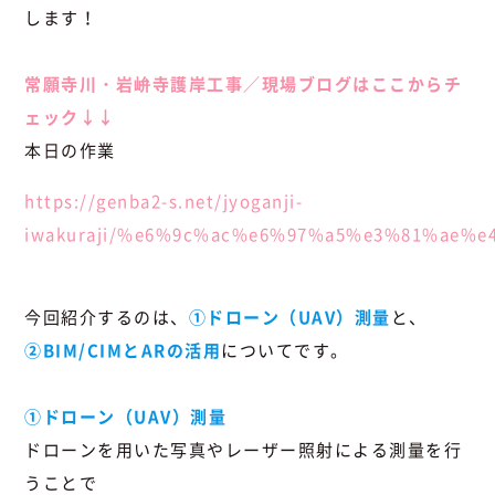
します！
常願寺川・岩峅寺護岸工事／現場ブログはここからチ
ェック↓↓
本日の作業
https://genba2-s.net/jyoganji-
iwakuraji/%e6%9c%ac%e6%97%a5%e3%81%ae%
今回紹介するのは、
①ドローン（UAV）測量
と、
②BIM/CIMとARの活用
についてです。
①ドローン（UAV）測量
ドローンを用いた写真やレーザー照射による測量を行
うことで