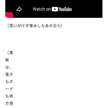
（思いがけず増水したあの日💦）
（黒
板
は、
電子
もボ
ード
も両
方使