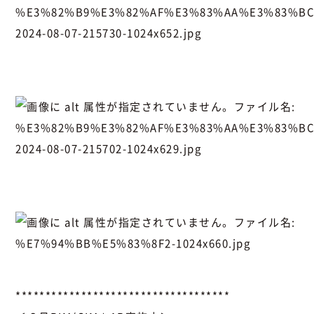
************************************