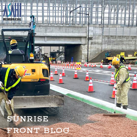
トップ
私たちの想いと強み
事業案内
会社情報
採用情報
お知らせ
SUNRISE
BLOG
FRONT BLOG