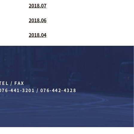
2018.07
2018.06
2018.04
TEL / FAX
076-441-3201
/
076-442-4328