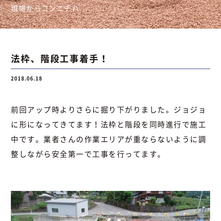
現場からコンニチハ
お問い合わせ
法枠、階段工事着手！
お問い合わせ
Instagram
076-441-3201
2018.06.18
前回アップ時よりさらに掘り下がりました。ジョジョ
に形になってきてます！法枠と階段を同時進行で施工
中です。業者さんの作業エリアが重ならないように調
整しながら安全第一で工事を行ってます。