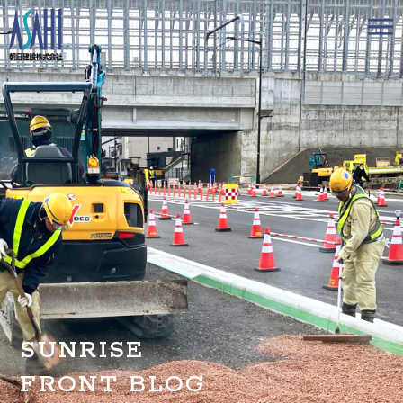
トップ
私たちの想いと強み
事業案内
会社情報
採用情報
お知らせ
SUNRISE
BLOG
FRONT BLOG