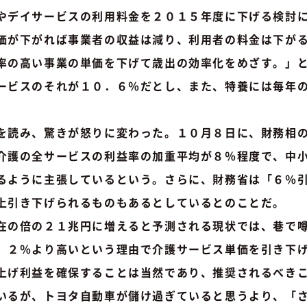
デイサービスの利用料金を２０１５年度に下げる検討に
価が下がれば事業者の収益は減り、利用者の料金は下が
率の高い事業の単価を下げて歳出の効率化をめざす。」
ービスのそれが１０．６％だとし、また、特養には毎年
読み、驚きが怒りに変わった。１０月８日に、財務相の
介護の全サービスの利益率の加重平均が８％程度で、中
るように主張しているという。さらに、財務省は「６％
上引き下げられるものもあるとしているとのことだ。
の倍の２１兆円に増えると予測される現状では、巷で噂
．２％より高いという理由で介護サービス単価を引き下
上げ利益を確保することは当然であり、推奨されるべき
いるが、トヨタ自動車が儲け過ぎていると思うより、「