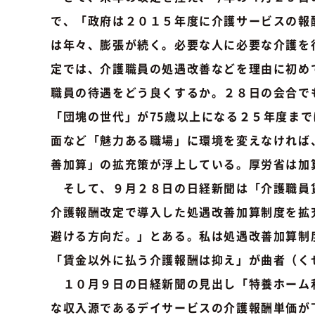
で、「政府は２０１５年度に介護サービスの報
は年々、膨張が続く。必要な人に必要な介護を
定では、介護職員の処遇改善などを理由に初め
職員の待遇をどう良くするか。２８日の会合で
「団塊の世代」が75歳以上になる２５年度ま
面など「魅力ある職場」に環境を変えなければ
善加算」の拡充策が浮上している。厚労省は加
そして、９月２８日の日経新聞は「介護職員賃
介護報酬改定で導入した処遇改善加算制度を拡
避ける方向だ。」とある。私は処遇改善加算制
「賃金以外に払う介護報酬は抑え」が曲者（く
１０月９日の日経新聞の見出し「特養ホーム利
な収入源であるデイサービスの介護報酬単価が