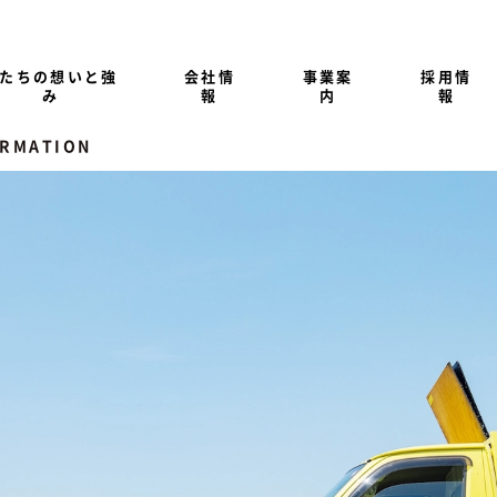
たちの想いと強
会社情
事業案
採用情
み
報
内
報
ORMATION