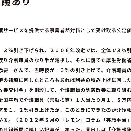
異議あり
護サービスを提供する事業者が対価として受け取る公定
３％引き下げられ、２００６年改定では、全体で３％引
渡り介護職員のなり手が減少し、それに慌てた厚生労働
添要一さんで、当時彼が「３％の引き上げで、介護職員
字の補填に回したところもあれば利益の積み上げに回し
改善交付金」を創設して、介護職員の処遇改善に取り組
全国平均で介護職員（常勤換算）１人当たり月１．５万
を１．２％引き上げたが、このときにできたのが介護報
いる。（２０１２年５月の「レモン」コラム「笑顔手当
日経新聞に嬉しい記事が あった。見出しは「介護報酬