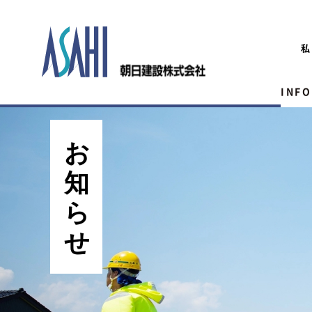
私
INF