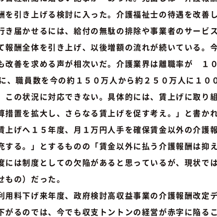
酬を引き上げる検討に入った。介護福祉士の待遇を改善
行き届かせるには、給付の無駄の排除や事業者のサービ
て報酬全体を引き上げ、以後増額の流れが続いている。
も改善を求める声が相次いだ。介護業界は離職率が １
でに、職員数を今の約１５０万人から約２５０万人に１０
、この状況に対応できない。具体的には、賃上げに取り
算措置を拡大し、さらなる賃上げを促す考え。」と書か
上げへ１５年度、月１万円人手を確保賃金以外の介護報
充する。」とするものの「賃金以外に払う介護報酬は抑
度には制度としての欠陥があると思っているが、現状で
せもの）だった。
用料下げ来年度、政府検討高収益事業の介護報酬改定デ
下がるのでは、今でも収支トントンの経営が赤字に陥る