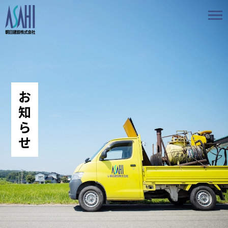
トップ
私たちの想いと強み
お
事業案内
知
ら
会社情報
せ
採用情報
お知らせ
BLOG