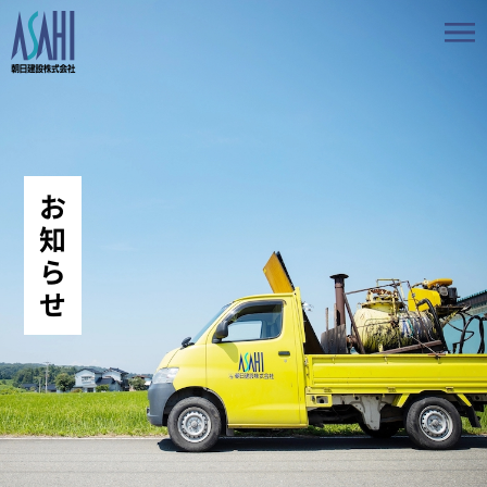
トップ
私たちの想いと強み
お
事業案内
知
ら
会社情報
せ
採用情報
お知らせ
BLOG