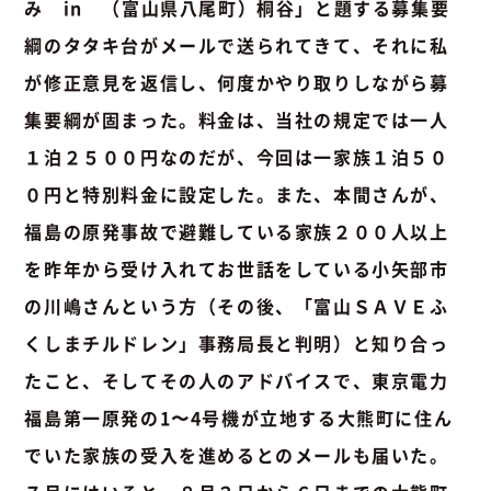
み in （富山県八尾町）桐谷」と題する募集要
綱のタタキ台がメールで送られてきて、それに私
が修正意見を返信し、何度かやり取りしながら募
集要綱が固まった。料金は、当社の規定では一人
１泊２５００円なのだが、今回は一家族１泊５０
０円と特別料金に設定した。また、本間さんが、
福島の原発事故で避難している家族２００人以上
を昨年から受け入れてお世話をしている小矢部市
の川嶋さんという方（その後、「富山ＳＡＶＥふ
くしまチルドレン」事務局長と判明）と知り合っ
たこと、そしてその人のアドバイスで、東京電力
福島第一原発の1〜4号機が立地する大熊町に住ん
でいた家族の受入を進めるとのメールも届いた。