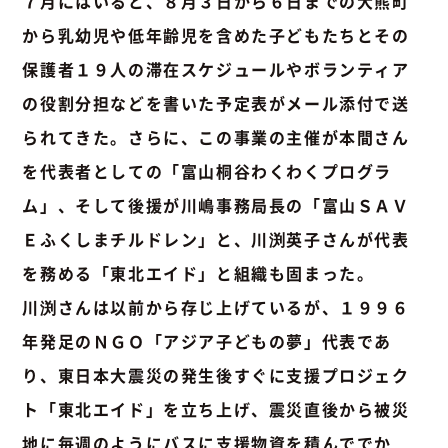
７月にはいると、８月３日から６日までの大熊町
から乳幼児や低年齢児を含めた子どもたちとその
保護者１９人の滞在スケジュールやボランティア
の役割分担などを書いた予定表がメール添付で送
られてきた。さらに、この事業の主催が本間さん
を代表者としての「富山桐谷わくわくプログラ
ム」、そして後援が川嶋事務局長の「富山ＳＡＶ
Ｅふくしまチルドレン」と、川渕英子さんが代表
を務める「東北エイド」と組織も固まった。
川渕さんは以前から存じ上げているが、１９９６
年発足のＮＧＯ「アジア子どもの夢」代表であ
り、東日本大震災の発生後すぐに支援プロジェク
ト「東北エイド」を立ち上げ、震災直後から被災
地に毎週のようにバスに支援物資を積んででか