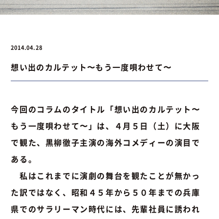
お問い合わせ
2014.04.28
想い出のカルテット〜もう一度唄わせて〜
お問い合わせ
Instagram
076-441-3201
今回のコラムのタイトル「想い出のカルテット〜
もう一度唄わせて〜」は、４月５日（土）に大阪
で観た、黒柳徹子主演の海外コメディーの演目で
ある。
私はこれまでに演劇の舞台を観たことが無かっ
た訳ではなく、昭和４５年から５０年までの兵庫
県でのサラリーマン時代には、先輩社員に誘われ