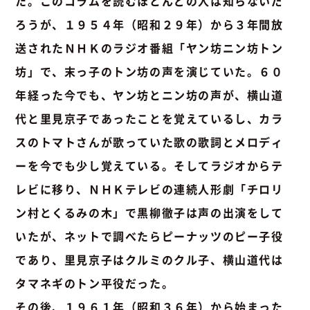
た。このコラムを読むほとんどの人は知らないだ
ろうが、１９５４年（昭和２９年）から３年間放
送されたＮＨＫのラジオ番組「ヤン坊ニン坊トン
坊」で、末っ子のトン坊の声を演じていた。６０
年経った今でも、ヤン坊とニン坊の声が、横山道
代と里見京子であったことを覚えているし、カラ
スのトマトさんが歌っていた歌の歌詞とメロディ
ーを今でも少し覚えている。そしてラジオからテ
レビに移り、ＮＨＫテレビの連続人形劇「チロリ
ン村とくるみの木」で黒柳徹子は声の出演をして
いたが、ネットで調べたらピーナッツのピー子役
であり、里見京子はクルミのクル子、横山道代は
タマネギのトン平役だった。
その後、１９６１年（昭和３６年）から始まった