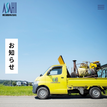
トップ
私たちの想いと強み
お
事業案内
知
ら
会社情報
せ
採用情報
お知らせ
BLOG