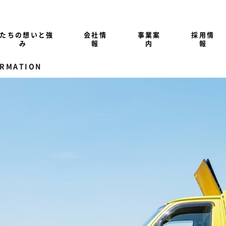
たちの想いと強
会社情
事業案
採用情
み
報
内
報
ORMATION