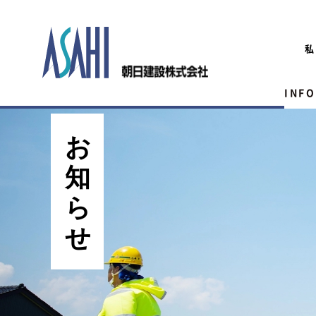
私
INF