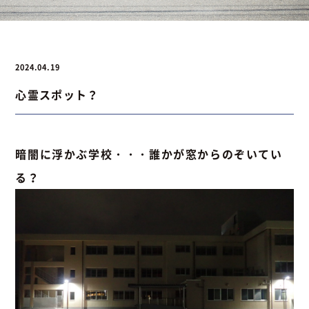
お問い合わせ
2024.04.19
心霊スポット？
お問い合わせ
Instagram
076-441-3201
暗闇に浮かぶ学校・・・誰かが窓からのぞいてい
る？