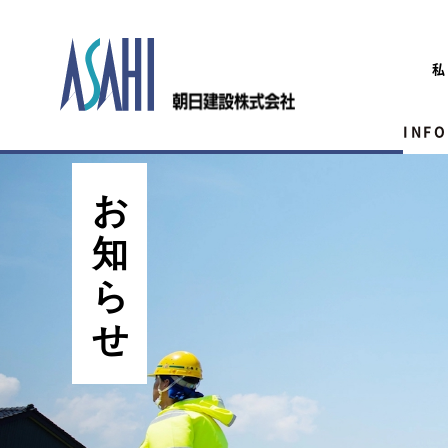
私
INF