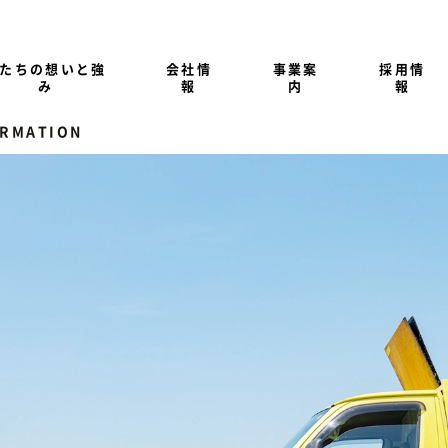
たちの想いと強
会社情
事業案
採用情
み
報
内
報
ORMATION