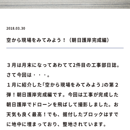
お問い合わせ
2018.03.30
空から現場をみてみよう！（朝日護岸完成編）
お問い合わせ
Instagram
076-441-3201
３月は月末になってあわてて2件目の工事部日誌。
さて今回は・・・。
１月に紹介した｢空から現場をみてみよう｣の第２
弾！朝日護岸完成編です。今回は工事が完成した
朝日護岸でドローンを飛ばして撮影しました。お
天気も良く最高！でも、据付したブロックはすで
に地中に埋まっており、整地されています。