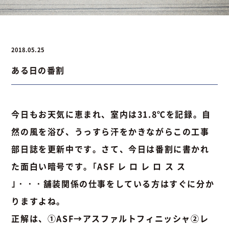
お問い合わせ
2018.05.25
ある日の番割
お問い合わせ
Instagram
076-441-3201
今日もお天気に恵まれ、室内は31.8℃を記録。自
然の風を浴び、うっすら汗をかきながらこの工事
部日誌を更新中です。さて、今日は番割に書かれ
た面白い暗号です。｢ASF レ ロ レ ロ ス ス
｣・・・舗装関係の仕事をしている方はすぐに分か
りますよね。
正解は、①ASF→アスファルトフィニッシャ②レ