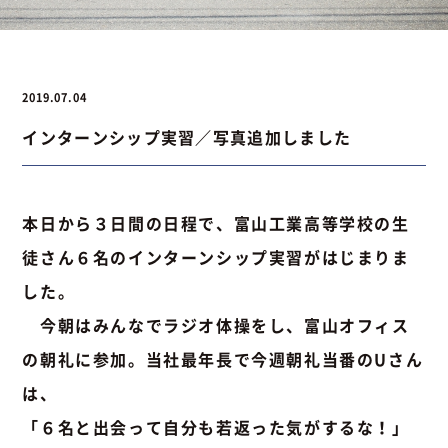
お問い合わせ
2019.07.04
インターンシップ実習／写真追加しました
お問い合わせ
Instagram
076-441-3201
本日から３日間の日程で、富山工業高等学校の生
徒さん６名のインターンシップ実習がはじまりま
した。
今朝はみんなでラジオ体操をし、富山オフィス
の朝礼に参加。当社最年長で今週朝礼当番のUさん
は、
「６名と出会って自分も若返った気がするな！」