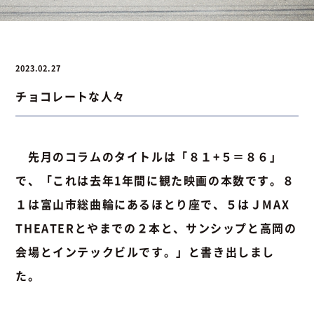
お問い合わせ
2023.02.27
チョコレートな人々
お問い合わせ
Instagram
076-441-3201
先月のコラムのタイトルは「８１+５＝８６」
で、「これは去年1年間に観た映画の本数です。８
１は富山市総曲輪にあるほとり座で、５はＪMAX
THEATERとやまでの２本と、サンシップと高岡の
会場とインテックビルです。」と書き出しまし
た。