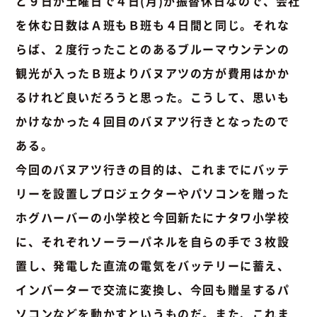
と９日が土曜日で４日(月)が振替休日なので、会社
を休む日数はＡ班もＢ班も４日間と同じ。それな
らば、２度行ったことのあるブルーマウンテンの
観光が入ったＢ班よりバヌアツの方が費用はかか
るけれど良いだろうと思った。こうして、思いも
かけなかった４回目のバヌアツ行きとなったので
ある。
今回のバヌアツ行きの目的は、これまでにバッテ
リーを設置しプロジェクターやパソコンを贈った
ホグハーバーの小学校と今回新たにナタワ小学校
に、それぞれソーラーパネルを自らの手で３枚設
置し、発電した直流の電気をバッテリーに蓄え、
インバーターで交流に変換し、今回も贈呈するパ
ソコンなどを動かすというものだ。また、これま