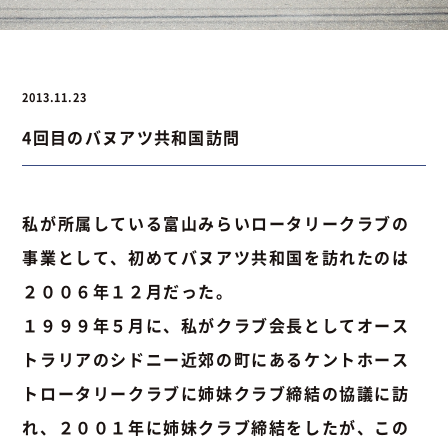
お問い合わせ
2013.11.23
4回目のバヌアツ共和国訪問
お問い合わせ
Instagram
076-441-3201
私が所属している富山みらいロータリークラブの
事業として、初めてバヌアツ共和国を訪れたのは
２００６年１２月だった。
１９９９年５月に、私がクラブ会長としてオース
トラリアのシドニー近郊の町にあるケントホース
トロータリークラブに姉妹クラブ締結の協議に訪
れ、２００１年に姉妹クラブ締結をしたが、この