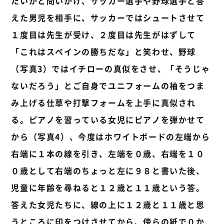
たいかと問いかけ、サッカー選手や野球選手と答
えた男児を相手に、サッカーではシュートさせて
１度目は先生が受け、２度目は先生がはずして
「これはスペインの勝ちだな」と笑わせ、
野球
（写真3）
ではイチローの真似をさせ、「そうじゃ
ないだろう」とご自身でユニフォームの袖をつま
み上げる仕草や打撃フォームを上手に真似され
る。
ピアノを習っている女児にピアノを弾かせて
から（写真4）
、今度はホワイトボードの左端から
右端に１本の線を引き、左端を０歳、右端を１０
０歳として右端のちょっと左に９８と書いた後、
児童に年齢を尋ねると１２歳と１１歳という答。
答えた女児たちに、線の上に１２歳と１１歳と思
うところに印をつけさせてから、傍らの紙で
０か