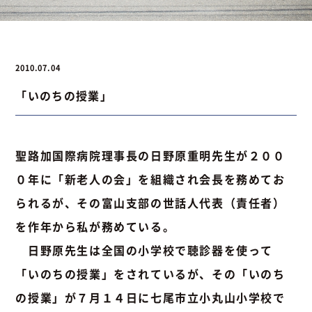
お問い合わせ
2010.07.04
「いのちの授業」
お問い合わせ
Instagram
076-441-3201
聖路加国際病院理事長の日野原重明先生が２００
０年に「新老人の会」を組織され会長を務めてお
られるが、その富山支部の世話人代表（責任者）
を作年から私が務めている。
日野原先生は全国の小学校で聴診器を使って
「いのちの授業」をされているが、その「いのち
の授業」が７月１４日に七尾市立小丸山小学校で