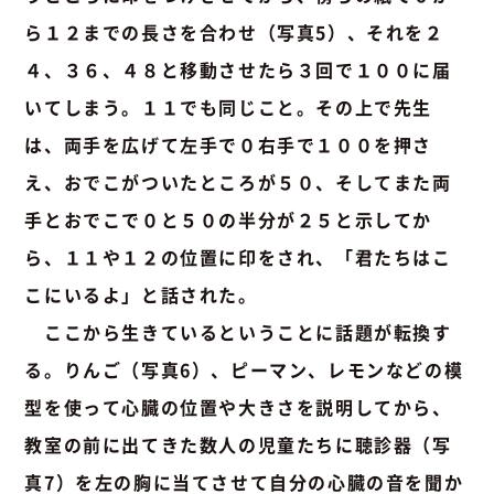
ら１２までの長さを合わせ（写真5）
、それを２
４、３６、４８と移動させたら３回で１００に届
いてしまう。１１でも同じこと。その上で先生
は、両手を広げて左手で０右手で１００を押さ
え、おでこがついたところが５０、そしてまた両
手とおでこで０と５０の半分が２５と示してか
ら、１１や１２の位置に印をされ、「君たちはこ
こにいるよ」と話された。
ここから生きているということに話題が転換す
る。
りんご（写真6）
、ピーマン、レモンなどの模
型を使って心臓の位置や大きさを説明してから、
教室の前に出てきた数人の児童たちに
聴診器（写
真7）
を左の胸に当てさせて自分の心臓の音を聞か