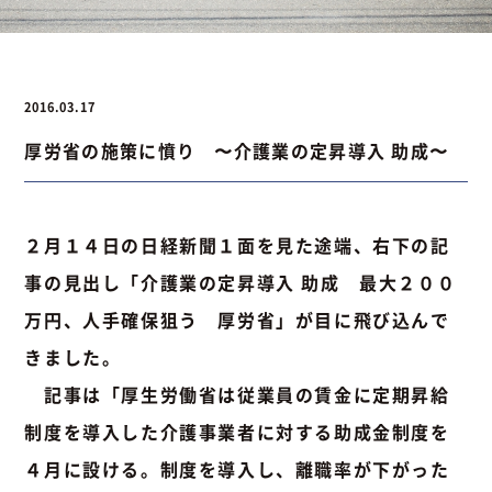
お問い合わせ
2016.03.17
厚労省の施策に憤り 〜介護業の定昇導入 助成〜
お問い合わせ
Instagram
076-441-3201
２月１４日の日経新聞１面を見た途端、右下の記
事の見出し「介護業の定昇導入 助成 最大２００
万円、人手確保狙う 厚労省」が目に飛び込んで
きました。
記事は「厚生労働省は従業員の賃金に定期昇給
制度を導入した介護事業者に対する助成金制度を
４月に設ける。制度を導入し、離職率が下がった