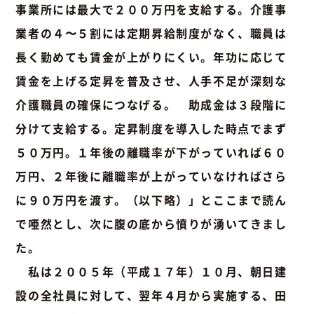
事業所には最大で２００万円を支給する。介護事
業者の４〜５割には定期昇給制度がなく、職員は
長く勤めても賃金が上がりにくい。年功に応じて
賃金を上げる定昇を普及させ、人手不足が深刻な
介護職員の確保につなげる。 助成金は３段階に
分けて支給する。定昇制度を導入した時点でまず
５０万円。１年後の離職率が下がっていれば６０
万円、２年後に離職率が上がっていなければさら
に９０万円を渡す。（以下略）」とここまで読ん
で唖然とし、次に腹の底から憤りが湧いてきまし
た。
私は２００５年（平成１７年）１０月、朝日建
設の全社員に対して、翌年４月から実施する、田