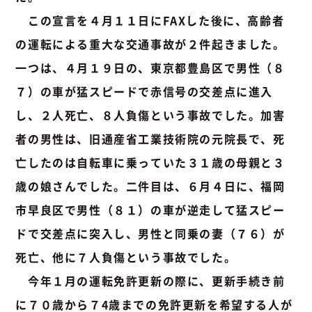
この宣言を４月１１日にFAXした後に、高齢者
の運転による重大な交通事故が２件起きました。
一つは、４月１９日の、東京都豊島区で男性（８
７）の車が猛スピードで赤信号の交差点に進入
し、２人死亡、８人負傷という事故でした。加害
者の男性は、旧通産省工業技術院の元院長で、死
亡したのは自転車に乗っていた３１歳の母親と３
歳の娘さんでした。二件目は、６月４日に、福岡
市早良区で男性（８１）の車が逆走して猛スピー
ドで交差点に突入し、男性と同乗の妻（７６）が
死亡、他に７人負傷という事故でした。
今年１月の運転免許更新の際に、更新手続き前
に７０歳から７4歳までの免許更新を希望する人が