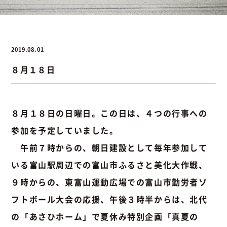
お問い合わせ
2019.08.01
８月１８日
お問い合わせ
Instagram
076-441-3201
８月１８日の日曜日。この日は、４つの行事への
参加を予定していました。
午前７時からの、朝日建設として毎年参加して
いる富山駅周辺での富山市ふるさと美化大作戦、
９時からの、東富山運動広場での富山市勤労者ソ
フトボール大会の応援、午後３時半からは、北代
の「あさひホーム」で夏休み特別企画「真夏の